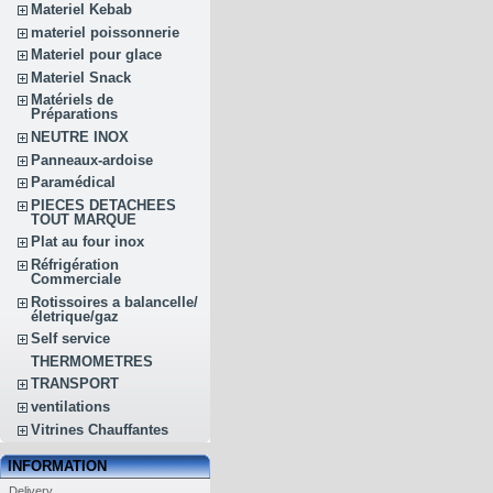
Materiel Kebab
materiel poissonnerie
Materiel pour glace
Materiel Snack
Matériels de
Préparations
NEUTRE INOX
Panneaux-ardoise
Paramédical
PIECES DETACHEES
TOUT MARQUE
Plat au four inox
Réfrigération
Commerciale
Rotissoires a balancelle/
életrique/gaz
Self service
THERMOMETRES
TRANSPORT
ventilations
Vitrines Chauffantes
INFORMATION
Delivery