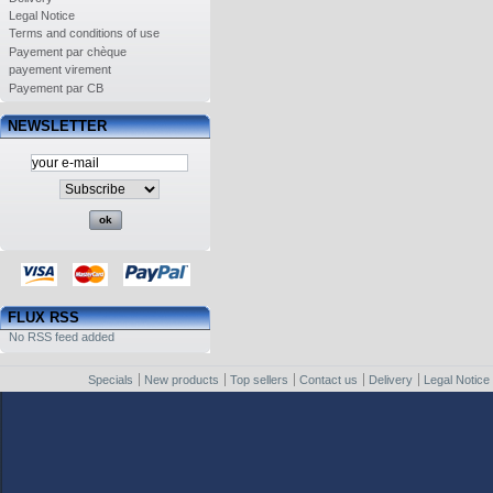
Legal Notice
Terms and conditions of use
Payement par chèque
payement virement
Payement par CB
NEWSLETTER
FLUX RSS
No RSS feed added
Specials
New products
Top sellers
Contact us
Delivery
Legal Notice