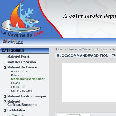
Welcome,
Log in
Home
>
Materiel de Caisse
>
bloc/commande/
CATEGORIES
BLOC/COMMANDE/ADDITION
Th
Materiel Forain
Materiel Occasion
Materiel de Caisse
Accessoires
Balance
bloc/commande/addition
Caisse
Coffre-fort
Numero de table
Materiel Gastronomique
Materiel
Café/bar/Brasserie
Le Mobilier
Le Textile