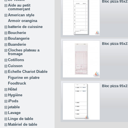
Bloc pizza 95x
Aide au petit
commerçant
American style
Armoir orangina
batterie de cuissine
Boucherie
Boulangerie
Bloc pizza 95x
Buanderie
Cloches plateau a
fromage
Cotillons
Cuisson
Echelle Chariot Diable
Figurine en platre
Foodtruck
Bloc pizza 95x
Hôtel
Hygiène
iPods
jetable
Lavage
Linge de table
Matériel de table