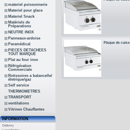
materiel poissonnerie
Materiel pour glace
Materiel Snack
Matériels de
Préparations
NEUTRE INOX
Panneaux-ardoise
Plaque de cuiss
Paramédical
PIECES DETACHEES
TOUT MARQUE
Plat au four inox
Réfrigération
Commerciale
Rotissoires a balancelle/
életrique/gaz
Self service
THERMOMETRES
TRANSPORT
ventilations
Vitrines Chauffantes
INFORMATION
Delivery