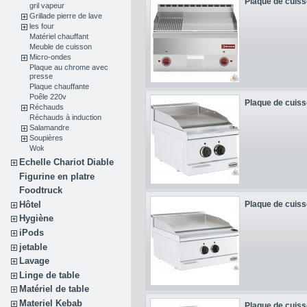
Plaque de cuiss
gril vapeur
Grillade pierre de lave
les four
Matériel chauffant
Meuble de cuisson
Micro-ondes
Plaque au chrome avec
presse
Plaque chauffante
Poêle 220v
Plaque de cuiss
Réchauds
Réchauds à induction
Salamandre
Soupières
Wok
Echelle Chariot Diable
Figurine en platre
Foodtruck
Hôtel
Plaque de cuiss
Hygiène
iPods
jetable
Lavage
Linge de table
Matériel de table
Materiel Kebab
Plaque de cuiss