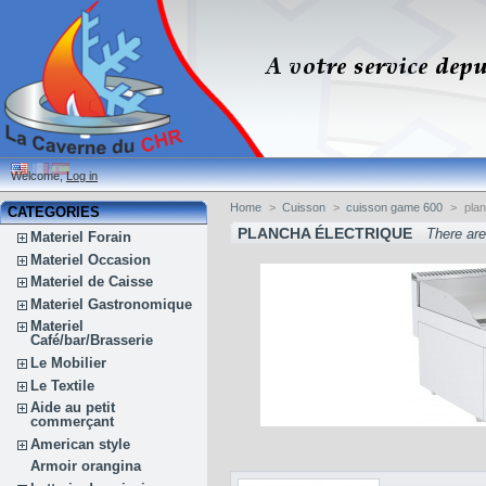
Welcome,
Log in
Home
>
Cuisson
>
cuisson game 600
>
plan
CATEGORIES
PLANCHA ÉLECTRIQUE
There are
Materiel Forain
Materiel Occasion
Materiel de Caisse
Materiel Gastronomique
Materiel
Café/bar/Brasserie
Le Mobilier
Le Textile
Aide au petit
commerçant
American style
Armoir orangina