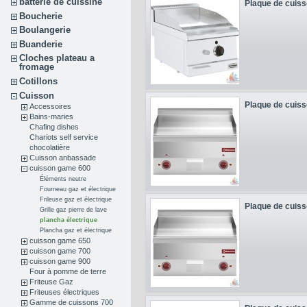
batterie de cuissine
Plaque de cuisso
Boucherie
Boulangerie
Buanderie
Cloches plateau a
fromage
Cotillons
Cuisson
Plaque de cuisso
Accessoires
Bains-maries
Chafing dishes
Chariots self service
chocolatière
Cuisson anbassade
cuisson game 600
Éléments neutre
Fourneau gaz et électrique
Frileuse gaz et électrique
Plaque de cuisso
Grille gaz pierre de lave
plancha électrique
Plancha gaz et électrique
cuisson game 650
cuisson game 700
cuisson game 900
Four à pomme de terre
Friteuse Gaz
Friteuses électriques
Gamme de cuissons 700