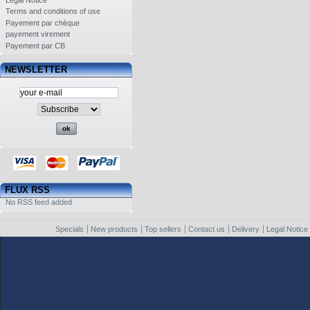
Legal Notice
Terms and conditions of use
Payement par chèque
payement virement
Payement par CB
NEWSLETTER
FLUX RSS
No RSS feed added
Specials
New products
Top sellers
Contact us
Delivery
Legal Notice