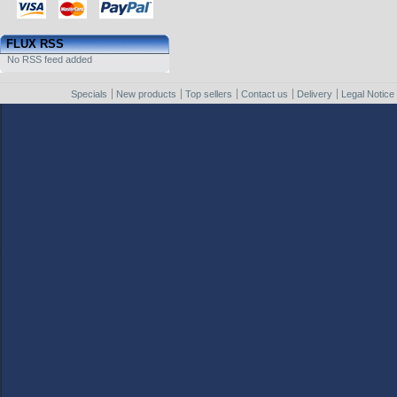
FLUX RSS
No RSS feed added
Specials
New products
Top sellers
Contact us
Delivery
Legal Notice