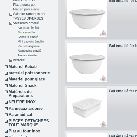
MINI COCOTTE
Bol émaillé fer 
Plat a escargot
Plat en porcelaine
Saladier ramequin bol
TASSES DIVERSES
Vaisselles émaillé
Assiettes éméillé
Bols émaillé
Gobelets émallé
Mini sautoirs émaillé
Bol émaillé fer 
Plat rectangulaire
Ramequins émallé
Tasses émaillé
verrerie
Materiel Kebab
materiel poissonnerie
Materiel pour glace
Materiel Snack
Bol émaillé fer 
Matériels de
Préparations
NEUTRE INOX
Panneaux-ardoise
Paramédical
PIECES DETACHEES
TOUT MARQUE
Plat au four inox
Bol émaillé fer 