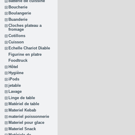
batterie de cuissine
Boucherie
Boulangerie
Buanderie
Cloches plateau a
fromage
Cotillons
Cuisson
Echelle Chariot Diable
Figurine en platre
Foodtruck
Hôtel
Hygiène
iPods
jetable
Lavage
Linge de table
Matériel de table
Materiel Kebab
materiel poissonnerie
Materiel pour glace
Materiel Snack
Matériels de