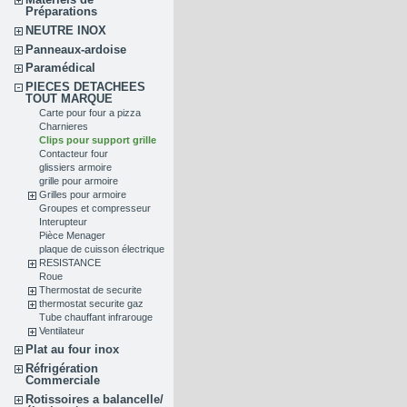
Préparations
NEUTRE INOX
Panneaux-ardoise
Paramédical
PIECES DETACHEES
TOUT MARQUE
Carte pour four a pizza
Charnieres
Clips pour support grille
Contacteur four
glissiers armoire
grille pour armoire
Grilles pour armoire
Groupes et compresseur
Interupteur
Pièce Menager
plaque de cuisson électrique
RESISTANCE
Roue
Thermostat de securite
thermostat securite gaz
Tube chauffant infrarouge
Ventilateur
Plat au four inox
Réfrigération
Commerciale
Rotissoires a balancelle/