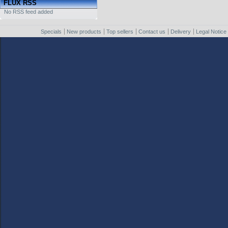
FLUX RSS
No RSS feed added
Specials
New products
Top sellers
Contact us
Delivery
Legal Notice