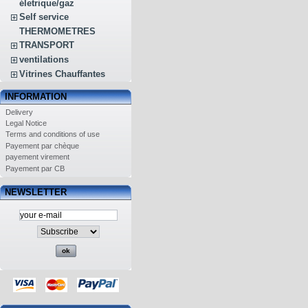
életrique/gaz
Self service
THERMOMETRES
TRANSPORT
ventilations
Vitrines Chauffantes
INFORMATION
Delivery
Legal Notice
Terms and conditions of use
Payement par chèque
payement virement
Payement par CB
NEWSLETTER