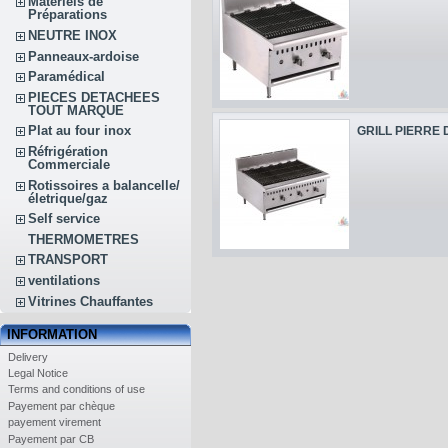
Matériels de
Préparations
NEUTRE INOX
Panneaux-ardoise
Paramédical
PIECES DETACHEES
TOUT MARQUE
Plat au four inox
GRILL PIERRE D
Réfrigération
Commerciale
Rotissoires a balancelle/
életrique/gaz
Self service
THERMOMETRES
TRANSPORT
ventilations
Vitrines Chauffantes
INFORMATION
Delivery
Legal Notice
Terms and conditions of use
Payement par chèque
payement virement
Payement par CB