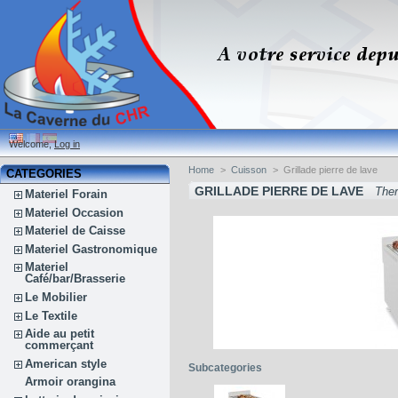
Welcome,
Log in
Home
>
Cuisson
>
Grillade pierre de lave
CATEGORIES
GRILLADE PIERRE DE LAVE
Ther
Materiel Forain
Materiel Occasion
Materiel de Caisse
Materiel Gastronomique
Materiel
Café/bar/Brasserie
Le Mobilier
Le Textile
Aide au petit
commerçant
American style
Subcategories
Armoir orangina