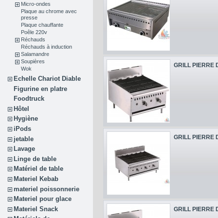
Micro-ondes
Plaque au chrome avec
presse
Plaque chauffante
Poêle 220v
Réchauds
Réchauds à induction
Salamandre
Soupières
GRILL PIERRE D
Wok
Echelle Chariot Diable
Figurine en platre
Foodtruck
Hôtel
Hygiène
iPods
GRILL PIERRE D
jetable
Lavage
Linge de table
Matériel de table
Materiel Kebab
materiel poissonnerie
Materiel pour glace
Materiel Snack
GRILL PIERRE D