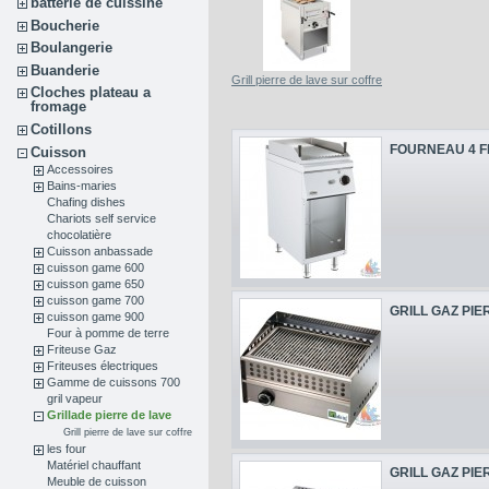
batterie de cuissine
Boucherie
Boulangerie
Buanderie
Grill pierre de lave sur coffre
Cloches plateau a
fromage
Cotillons
FOURNEAU 4 F
Cuisson
Accessoires
Bains-maries
Chafing dishes
Chariots self service
chocolatière
Cuisson anbassade
cuisson game 600
cuisson game 650
cuisson game 700
GRILL GAZ PIER
cuisson game 900
Four à pomme de terre
Friteuse Gaz
Friteuses électriques
Gamme de cuissons 700
gril vapeur
Grillade pierre de lave
Grill pierre de lave sur coffre
les four
Matériel chauffant
GRILL GAZ PIER
Meuble de cuisson