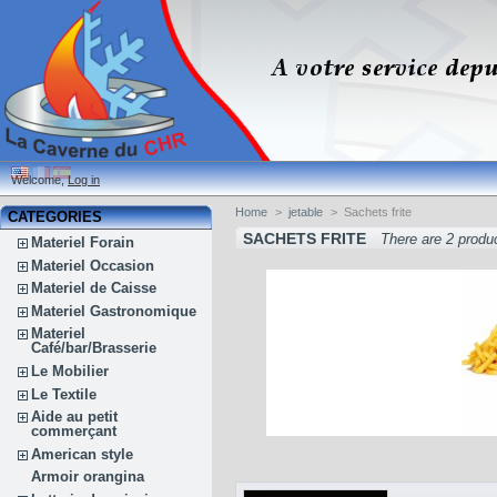
Welcome,
Log in
Home
>
jetable
>
Sachets frite
CATEGORIES
SACHETS FRITE
There are 2 produ
Materiel Forain
Materiel Occasion
Materiel de Caisse
Materiel Gastronomique
Materiel
Café/bar/Brasserie
Le Mobilier
Le Textile
Aide au petit
commerçant
American style
Armoir orangina