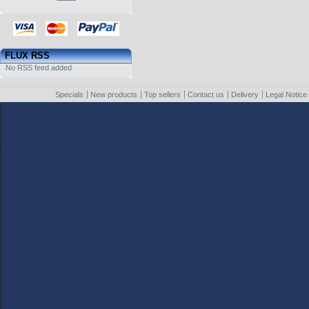
FLUX RSS
No RSS feed added
Specials
New products
Top sellers
Contact us
Delivery
Legal Notice