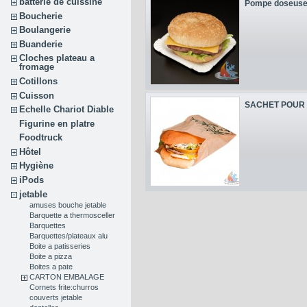
batterie de cuissine
Pompe doseus
Boucherie
Boulangerie
Buanderie
Cloches plateau a
fromage
Cotillons
Cuisson
SACHET POUR S
Echelle Chariot Diable
Figurine en platre
Foodtruck
Hôtel
Hygiène
iPods
jetable
amuses bouche jetable
Barquette a thermosceller
Barquettes
Barquettes/plateaux alu
Boite a patisseries
Boite a pizza
Boites a pate
CARTON EMBALAGE
Cornets frite:churros
couverts jetable