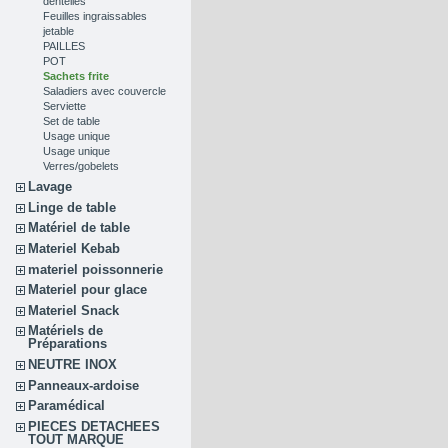
dentelles
Feuilles ingraissables
jetable
PAILLES
POT
Sachets frite
Saladiers avec couvercle
Serviette
Set de table
Usage unique
Usage unique
Verres/gobelets
Lavage
Linge de table
Matériel de table
Materiel Kebab
materiel poissonnerie
Materiel pour glace
Materiel Snack
Matériels de
Préparations
NEUTRE INOX
Panneaux-ardoise
Paramédical
PIECES DETACHEES
TOUT MARQUE