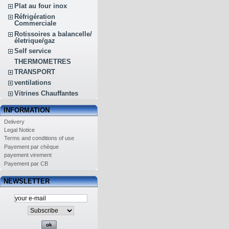
Plat au four inox
Réfrigération
Commerciale
Rotissoires a balancelle/
életrique/gaz
Self service
THERMOMETRES
TRANSPORT
ventilations
Vitrines Chauffantes
INFORMATION
Delivery
Legal Notice
Terms and conditions of use
Payement par chèque
payement virement
Payement par CB
NEWSLETTER