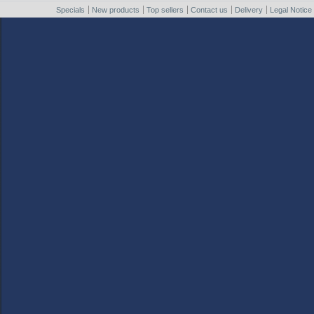
Specials
New products
Top sellers
Contact us
Delivery
Legal Notice