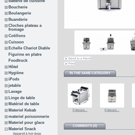
batterie de cuissine
Boucherie
Boulangerie
Buanderie
Cloches plateau a
fromage
Cotillons
Cuisson
Echelle Chariot Diable
Figurine en platre
Send to a friend
Foodtruck
Print
Hôtel
Hygiène
IN THE SAME CATEGORY
iPods
jetable
Lavage
Linge de table
Matériel de table
Materiel Kebab
Friteuse...
Friteuse...
materiel poissonnerie
Materiel pour glace
COMMENTS (0)
Materiel Snack
Appareil à hot-dogs