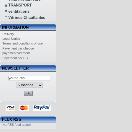
TRANSPORT
ventilations
Vitrines Chauffantes
INFORMATION
Delivery
Legal Notice
Terms and conditions of use
Payement par chèque
payement virement
Payement par CB
NEWSLETTER
FLUX RSS
No RSS feed added