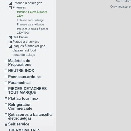
No custom
Friteuse à poser gaz
Only register
Friteuses
friteuse 1 cuve à poser
220v
Friteuse sans vidange
Friteuse sans vidange
friteuses 2 cuves à poser
220v/400v
Grill Panini
Plaque à snackers
Plaques à snacker gaz
plateau fast food
poste de salage
Matériels de
Préparations
NEUTRE INOX
Panneaux-ardoise
Paramédical
PIECES DETACHEES
TOUT MARQUE
Plat au four inox
Réfrigération
Commerciale
Rotissoires a balancelle/
életrique/gaz
Self service
THERMOMETRES