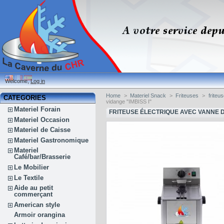
Welcome,
Log in
Home
>
Materiel Snack
>
Friteuses
>
friteu
CATEGORIES
vidange "IMBISS I"
Materiel Forain
FRITEUSE ÉLECTRIQUE AVEC VANNE DE
Materiel Occasion
Materiel de Caisse
Materiel Gastronomique
Materiel
Café/bar/Brasserie
Le Mobilier
Le Textile
Aide au petit
commerçant
American style
Armoir orangina