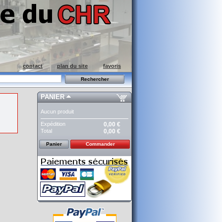
contact
plan du site
favoris
PANIER
Aucun produit
Expédition
0,00 €
Total
0,00 €
Panier
Commander