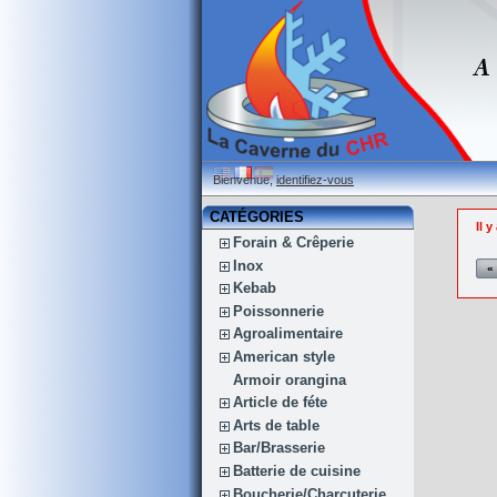
Bienvenue,
identifiez-vous
CATÉGORIES
Il y
Forain & Crêperie
Inox
«
Kebab
Poissonnerie
Agroalimentaire
American style
Armoir orangina
Article de féte
Arts de table
Bar/Brasserie
Batterie de cuisine
Boucherie/Charcuterie