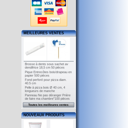
MEILLEURES VENTES
Brosse à dents sous sachet av
dendifrice 18,5 cm 50 pièces
Pique Entrecôtes bois/drapeau en
papier 500 pièces
Fond perforé pour pizza diam.
40.5 cm
Pelle à pizza bois Ø 40 cm, 4
longueurs de manche
Panneau Ne pas déranger Prière
de faire ma chambre"100 pièces
Toutes les meilleures ventes
NOUVEAUX PRODUITS