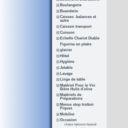
Boulangerie
Buanderie
Caisses .balances et
autre
Caisson transport
Cuisson
Echelle Chariot Diable
Figurine en platre
glacier
Hôtel
Hygiène
Jetable
Lavage
Linge de table
Matériel Pour le Vin
Bière Huile d'olive
Matériels de
Préparations
Menus stop trottoir
Piques
Mobilier
Occasion
chaise tabouret fauteuil