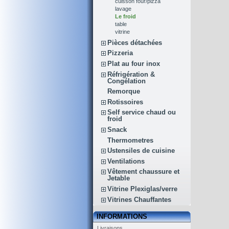
cuisson four/pizza
lavage
Le froid
table
vitrine
Pièces détachées
Pizzeria
Plat au four inox
Réfrigération &
Congélation
Remorque
Rotissoires
Self service chaud ou
froid
Snack
Thermometres
Ustensiles de cuisine
Ventilations
Vêtement chaussure et
Jetable
Vitrine Plexiglas/verre
Vitrines Chauffantes
INFORMATIONS
Livraisons