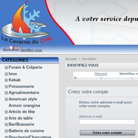
Bienvenue,
identifiez-vous
Accueil
>
Identifiant
CATÉGORIES
IDENTIFIEZ-VOUS
Forain & Crêperie
Inox
Résumé
Identifiez-
Kebab
Poissonnerie
Créez votre compte
Agroalimentaire
American style
Entrez votre adresse e-mail pour
Armoir orangina
créer votre compte.
Article de féte
Adresse e-mail
Arts de table
Bar/Brasserie
Batterie de cuisine
Boucherie/Charcuterie