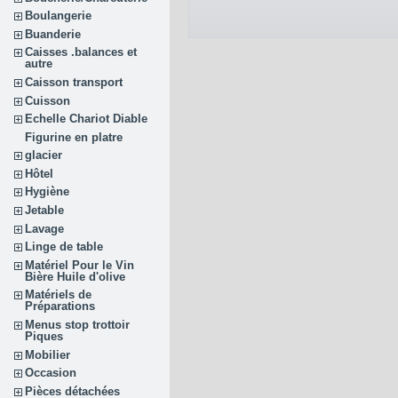
Boulangerie
Buanderie
Caisses .balances et
autre
Caisson transport
Cuisson
Echelle Chariot Diable
Figurine en platre
glacier
Hôtel
Hygiène
Jetable
Lavage
Linge de table
Matériel Pour le Vin
Bière Huile d'olive
Matériels de
Préparations
Menus stop trottoir
Piques
Mobilier
Occasion
Pièces détachées