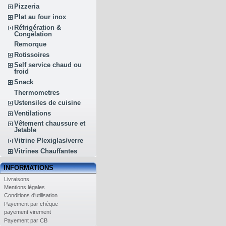
Pizzeria
Plat au four inox
Réfrigération &
Congélation
Remorque
Rotissoires
Self service chaud ou
froid
Snack
Thermometres
Ustensiles de cuisine
Ventilations
Vêtement chaussure et
Jetable
Vitrine Plexiglas/verre
Vitrines Chauffantes
INFORMATIONS
Livraisons
Mentions légales
Conditions d'utilisation
Payement par chèque
payement virement
Payement par CB