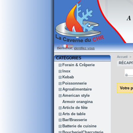
Bienvenue,
identifiez-vous
Accueil
>
CATÉGORIES
RÉCAPI
Forain & Crêperie
Inox
Kebab
Poissonnerie
Votre p
Agroalimentaire
American style
Armoir orangina
Article de féte
Arts de table
Bar/Brasserie
Batterie de cuisine
Boucherie/Charcuterie