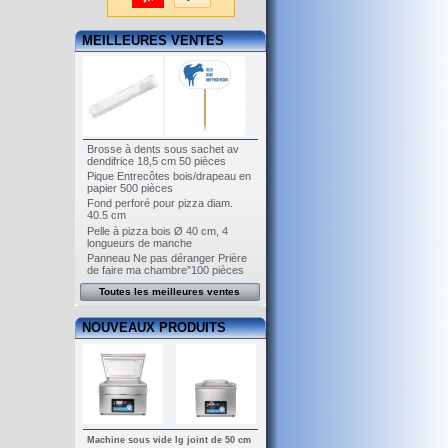
MEILLEURES VENTES
Brosse à dents sous sachet av
dendifrice 18,5 cm 50 pièces
Pique Entrecôtes bois/drapeau en
papier 500 pièces
Fond perforé pour pizza diam.
40.5 cm
Pelle à pizza bois Ø 40 cm, 4
longueurs de manche
Panneau Ne pas déranger Prière
de faire ma chambre"100 pièces
Toutes les meilleures ventes
NOUVEAUX PRODUITS
Machine sous vide lg joint de 50 cm