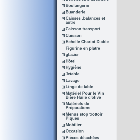
Boulangerie
Buanderie
Caisses .balances et
autre
Caisson transport
Cuisson
Echelle Chariot Diable
Figurine en platre
glacier
Hôtel
Hygiène
Jetable
Lavage
Linge de table
Matériel Pour le Vin
Bière Huile d'olive
Matériels de
Préparations
Menus stop trottoir
Piques
Mobilier
Occasion
Pièces détachées