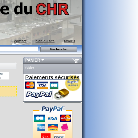
contact
plan du site
favoris
PANIER
(vide)
nt