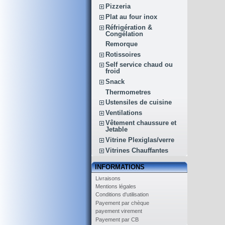
Pizzeria
Plat au four inox
Réfrigération &
Congélation
Remorque
Rotissoires
Self service chaud ou
froid
Snack
Thermometres
Ustensiles de cuisine
Ventilations
Vêtement chaussure et
Jetable
Vitrine Plexiglas/verre
Vitrines Chauffantes
INFORMATIONS
Livraisons
Mentions légales
Conditions d'utilisation
Payement par chèque
payement virement
Payement par CB