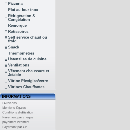
Pizzeria
Plat au four inox
Réfrigération &
Congélation
Remorque
Rotissoires
Self service chaud ou
froid
Snack
Thermometres
Ustensiles de cuisine
Ventilations
Vêtement chaussure et
Jetable
Vitrine Plexiglas/verre
Vitrines Chauffantes
INFORMATIONS
Livraisons
Mentions légales
Conditions d'utilisation
Payement par chèque
payement virement
Payement par CB