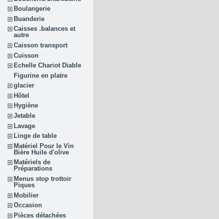
Boulangerie
Buanderie
Caisses .balances et
autre
Caisson transport
Cuisson
Echelle Chariot Diable
Figurine en platre
glacier
Hôtel
Hygiène
Jetable
Lavage
Linge de table
Matériel Pour le Vin
Bière Huile d'olive
Matériels de
Préparations
Menus stop trottoir
Piques
Mobilier
Occasion
Pièces détachées