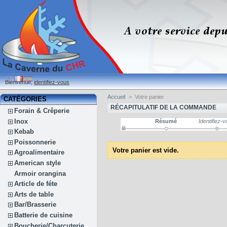
Bienvenue,
identifiez-vous
Accueil
>
Votre panier
CATÉGORIES
RÉCAPITULATIF DE LA COMMANDE
Forain & Crêperie
Inox
Résumé
Identifiez-
Kebab
Poissonnerie
Votre panier est vide.
Agroalimentaire
American style
Armoir orangina
Article de féte
Arts de table
Bar/Brasserie
Batterie de cuisine
Boucherie/Charcuterie