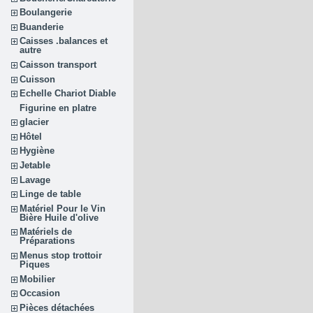
Boulangerie
Buanderie
Caisses .balances et
autre
Caisson transport
Cuisson
Echelle Chariot Diable
Figurine en platre
glacier
Hôtel
Hygiène
Jetable
Lavage
Linge de table
Matériel Pour le Vin
Bière Huile d'olive
Matériels de
Préparations
Menus stop trottoir
Piques
Mobilier
Occasion
Pièces détachées