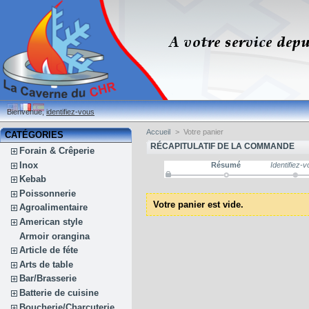
Bienvenue,
identifiez-vous
Accueil
>
Votre panier
CATÉGORIES
RÉCAPITULATIF DE LA COMMANDE
Forain & Crêperie
Inox
Résumé
Identifiez-
Kebab
Poissonnerie
Votre panier est vide.
Agroalimentaire
American style
Armoir orangina
Article de féte
Arts de table
Bar/Brasserie
Batterie de cuisine
Boucherie/Charcuterie