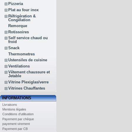
Pizzeria
Plat au four inox
Réfrigération &
Congélation
Remorque
Rotissoires
Self service chaud ou
froid
Snack
Thermometres
Ustensiles de cuisine
Ventilations
Vêtement chaussure et
Jetable
Vitrine Plexiglas/verre
Vitrines Chauffantes
INFORMATIONS
Livraisons
Mentions légales
Conditions d'utilisation
Payement par chèque
payement virement
Payement par CB